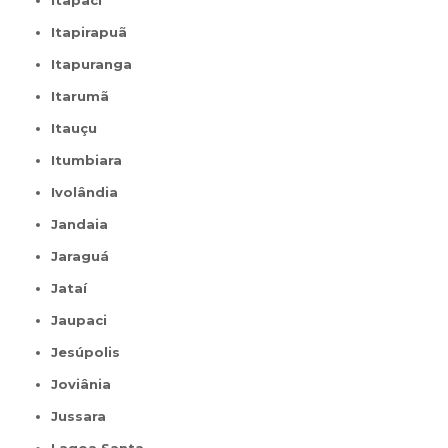
Itapaci
Itapirapuã
Itapuranga
Itarumã
Itauçu
Itumbiara
Ivolândia
Jandaia
Jaraguá
Jataí
Jaupaci
Jesúpolis
Joviânia
Jussara