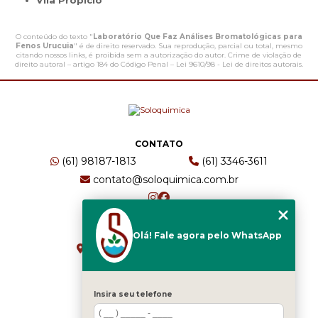
Vila Propício
O conteúdo do texto "
Laboratório Que Faz Análises Bromatológicas para
Fenos Urucuia
" é de direito reservado. Sua reprodução, parcial ou total, mesmo
citando nossos links, é proibida sem a autorização do autor. Crime de violação de
direito autoral – artigo 184 do Código Penal –
Lei 9610/98 - Lei de direitos autorais
.
CONTATO
(61) 98187-1813
(61) 3346-3611
contato@soloquimica.com.br
ENDEREÇO
Olá! Fale agora pelo WhatsApp
CRS 511 Sul, Bl B, Sl 49 - Asa Sul
Brasília - DF - CEP: 70361-520
Insira seu telefone