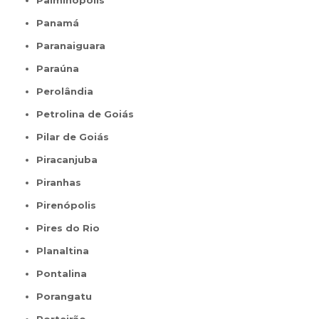
Palminópolis
Panamá
Paranaiguara
Paraúna
Perolândia
Petrolina de Goiás
Pilar de Goiás
Piracanjuba
Piranhas
Pirenópolis
Pires do Rio
Planaltina
Pontalina
Porangatu