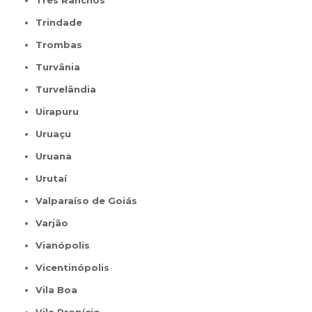
Três Ranchos
Trindade
Trombas
Turvânia
Turvelândia
Uirapuru
Uruaçu
Uruana
Urutaí
Valparaíso de Goiás
Varjão
Vianópolis
Vicentinópolis
Vila Boa