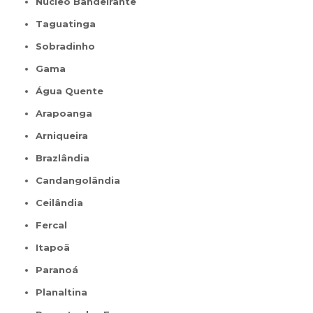
Núcleo Bandeirante
Taguatinga
Sobradinho
Gama
Água Quente
Arapoanga
Arniqueira
Brazlândia
Candangolândia
Ceilândia
Fercal
Itapoã
Paranoá
Planaltina