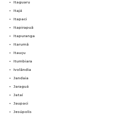
Itaguaru
Itajá
Itapaci
Itapirapuã
Itapuranga
Itarumã
Itauçu
Itumbiara
Ivolândia
Jandaia
Jaraguá
Jataí
Jaupaci
Jesúpolis