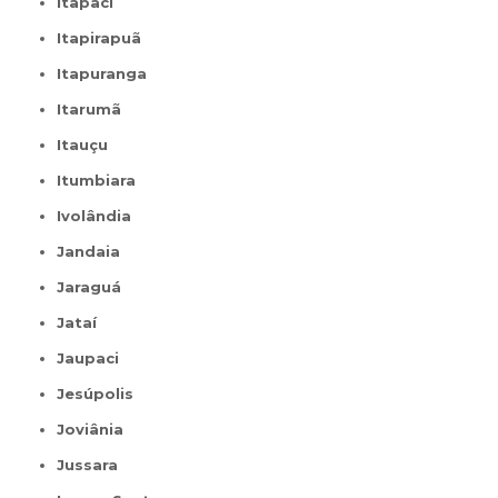
Itapaci
Itapirapuã
Itapuranga
Itarumã
Itauçu
Itumbiara
Ivolândia
Jandaia
Jaraguá
Jataí
Jaupaci
Jesúpolis
Joviânia
Jussara