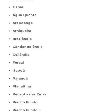
Gama
Água Quente
Arapoanga
Arniqueira
Brazlândia
Candangolândia
Ceilândia
Fercal
Itapoã
Paranoá
Planaltina
Recanto das Emas
Riacho Fundo
Riacho Fundo II