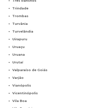
Três Ranchos
Trindade
Trombas
Turvânia
Turvelândia
Uirapuru
Uruaçu
Uruana
Urutaí
Valparaíso de Goiás
Varjão
Vianópolis
Vicentinópolis
Vila Boa