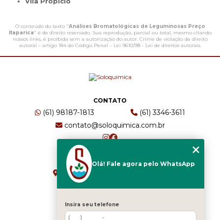
Vila Propício
O conteúdo do texto "
Análises Bromatológicas de Leguminosas Preço
Itaparica
" é de direito reservado. Sua reprodução, parcial ou total, mesmo citando
nossos links, é proibida sem a autorização do autor. Crime de violação de direito
autoral – artigo 184 do Código Penal –
Lei 9610/98 - Lei de direitos autorais
.
CONTATO
(61) 98187-1813
(61) 3346-3611
contato@soloquimica.com.br
ENDEREÇO
Olá! Fale agora pelo WhatsApp
CRS 511 Sul, Bl B, Sl 49 - Asa Sul
Brasília - DF - CEP: 70361-520
Insira seu telefone