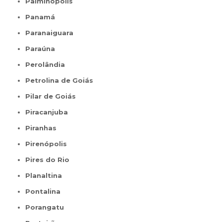
Palminópolis
Panamá
Paranaiguara
Paraúna
Perolândia
Petrolina de Goiás
Pilar de Goiás
Piracanjuba
Piranhas
Pirenópolis
Pires do Rio
Planaltina
Pontalina
Porangatu