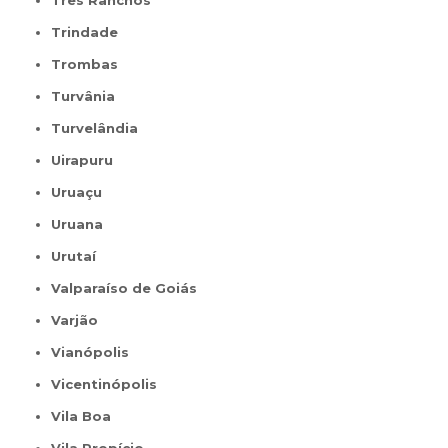
Três Ranchos
Trindade
Trombas
Turvânia
Turvelândia
Uirapuru
Uruaçu
Uruana
Urutaí
Valparaíso de Goiás
Varjão
Vianópolis
Vicentinópolis
Vila Boa