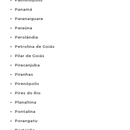
Palminópolis
Panamá
Paranaiguara
Paraúna
Perolândia
Petrolina de Goiás
Pilar de Goiás
Piracanjuba
Piranhas
Pirenópolis
Pires do Rio
Planaltina
Pontalina
Porangatu