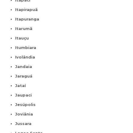
Itapaci
Itapirapuã
Itapuranga
Itarumã
Itauçu
Itumbiara
Ivolândia
Jandaia
Jaraguá
Jataí
Jaupaci
Jesúpolis
Joviânia
Jussara