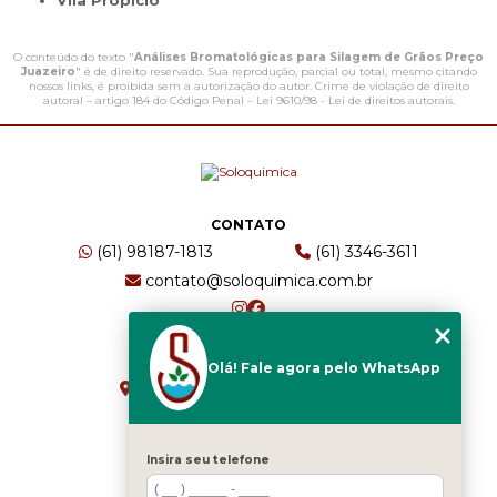
Vila Propício
O conteúdo do texto "
Análises Bromatológicas para Silagem de Grãos Preço
Juazeiro
" é de direito reservado. Sua reprodução, parcial ou total, mesmo citando
nossos links, é proibida sem a autorização do autor. Crime de violação de direito
autoral – artigo 184 do Código Penal –
Lei 9610/98 - Lei de direitos autorais
.
CONTATO
(61) 98187-1813
(61) 3346-3611
contato@soloquimica.com.br
ENDEREÇO
Olá! Fale agora pelo WhatsApp
CRS 511 Sul, Bl B, Sl 49 - Asa Sul
Brasília - DF - CEP: 70361-520
Insira seu telefone