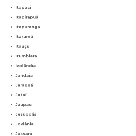
Itapaci
Itapirapuã
Itapuranga
Itarumã
Itauçu
Itumbiara
Ivolândia
Jandaia
Jaraguá
Jataí
Jaupaci
Jesúpolis
Joviânia
Jussara