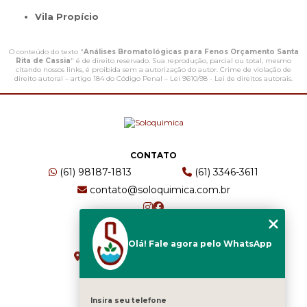
Vila Propício
O conteúdo do texto "
Análises Bromatológicas para Fenos Orçamento Santa
Rita de Cassia
" é de direito reservado. Sua reprodução, parcial ou total, mesmo
citando nossos links, é proibida sem a autorização do autor. Crime de violação de
direito autoral – artigo 184 do Código Penal –
Lei 9610/98 - Lei de direitos autorais
.
CONTATO
(61) 98187-1813
(61) 3346-3611
contato@soloquimica.com.br
ENDEREÇO
Olá! Fale agora pelo WhatsApp
CRS 511 Sul, Bl B, Sl 49 - Asa Sul
Brasília - DF - CEP: 70361-520
Insira seu telefone