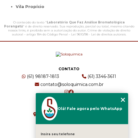
Vila Propício
O conteúdo do texto "
Laboratório Que Faz Análise Bromatológica
Porangatú
" é de direito reservado. Sua reprodução, parcial ou total, mesmo citando
nossos links, é proibida sem a autorização do autor. Crime de violação de direito
autoral – artigo 184 do Código Penal –
Lei 9610/98 - Lei de direitos autorais
.
CONTATO
(61) 98187-1813
(61) 3346-3611
contato@soloquimica.com.br
ENDEREÇO
Olá! Fale agora pelo WhatsApp
CRS 511 Sul, Bl B, Sl 49 - Asa Sul
Brasília - DF - CEP: 70361-520
Insira seu telefone