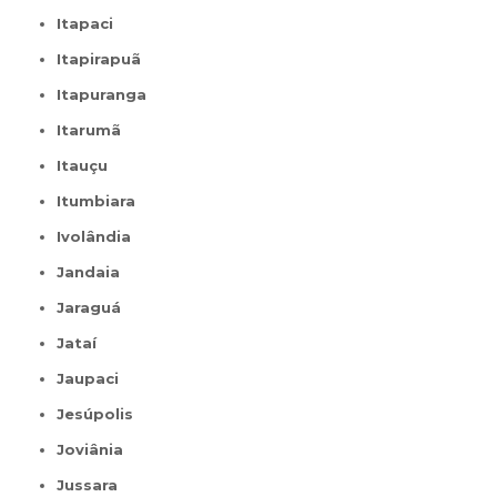
Itapaci
Itapirapuã
Itapuranga
Itarumã
Itauçu
Itumbiara
Ivolândia
Jandaia
Jaraguá
Jataí
Jaupaci
Jesúpolis
Joviânia
Jussara