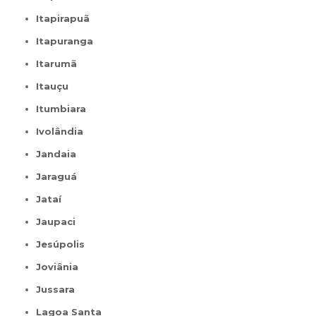
Itapirapuã
Itapuranga
Itarumã
Itauçu
Itumbiara
Ivolândia
Jandaia
Jaraguá
Jataí
Jaupaci
Jesúpolis
Joviânia
Jussara
Lagoa Santa