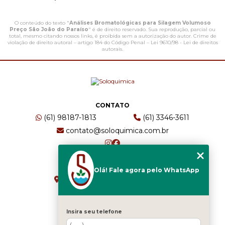
O conteúdo do texto "
Análises Bromatológicas para Silagem Volumoso
Preço São João do Paraíso
" é de direito reservado. Sua reprodução, parcial ou
total, mesmo citando nossos links, é proibida sem a autorização do autor. Crime de
violação de direito autoral – artigo 184 do Código Penal –
Lei 9610/98 - Lei de direitos
autorais
.
CONTATO
(61) 98187-1813
(61) 3346-3611
contato@soloquimica.com.br
ENDEREÇO
Olá! Fale agora pelo WhatsApp
CRS 511 Sul, Bl B, Sl 49 - Asa Sul
Brasília - DF - CEP: 70361-520
Insira seu telefone