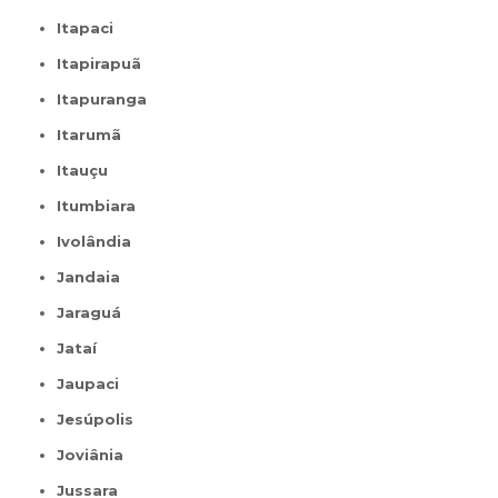
Itapaci
Itapirapuã
Itapuranga
Itarumã
Itauçu
Itumbiara
Ivolândia
Jandaia
Jaraguá
Jataí
Jaupaci
Jesúpolis
Joviânia
Jussara