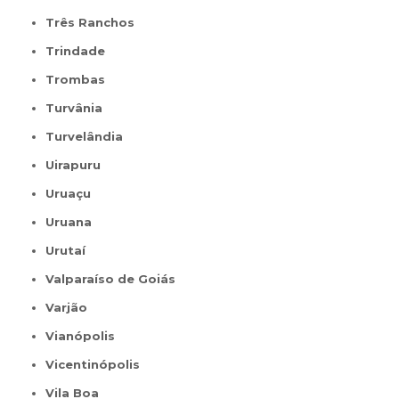
Três Ranchos
Trindade
Trombas
Turvânia
Turvelândia
Uirapuru
Uruaçu
Uruana
Urutaí
Valparaíso de Goiás
Varjão
Vianópolis
Vicentinópolis
Vila Boa