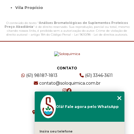
Vila Propício
O conteúdo do texto "
Análises Bromatológicas de Suplementos Proteicos
Preço Abadiânia
" é de direito reservado. Sua reprodução, parcial ou total, mesmo
citando nossos links, é proibida sem a autorização do autor. Crime de violação de
direito autoral – artigo 184 do Código Penal –
Lei 9610/98 - Lei de direitos autorais
.
CONTATO
(61) 98187-1813
(61) 3346-3611
contato@soloquimica.com.br
ENDEREÇO
Olá! Fale agora pelo WhatsApp
CRS 511 Sul, Bl B, Sl 49 - Asa Sul
Brasília - DF - CEP: 70361-520
Insira seu telefone