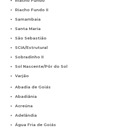
Riacho Fundo
Riacho Fundo II
Samambaia
Santa Maria
São Sebastião
SCIA/Estrutural
Sobradinho II
Sol Nascente/Pôr do Sol
Varjão
Abadia de Goiás
Abadiânia
Acreúna
Adelândia
Água Fria de Goiás