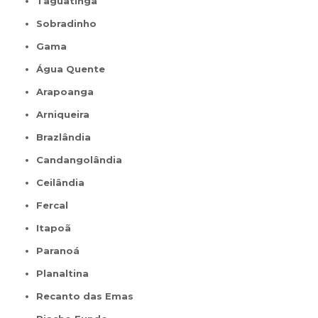
Taguatinga
Sobradinho
Gama
Água Quente
Arapoanga
Arniqueira
Brazlândia
Candangolândia
Ceilândia
Fercal
Itapoã
Paranoá
Planaltina
Recanto das Emas