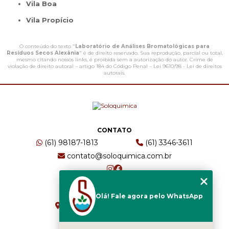
Vila Boa
Vila Propício
O conteúdo do texto "
Laboratório de Análises Bromatológicas para
Resíduos Secos Alexânia
" é de direito reservado. Sua reprodução, parcial ou total,
mesmo citando nossos links, é proibida sem a autorização do autor. Crime de
violação de direito autoral – artigo 184 do Código Penal –
Lei 9610/98 - Lei de direitos
autorais
.
CONTATO
(61) 98187-1813
(61) 3346-3611
contato@soloquimica.com.br
ENDEREÇO
Olá! Fale agora pelo WhatsApp
CRS 511 Sul, Bl B, Sl 49 - Asa Sul
Brasília - DF - CEP: 70361-520