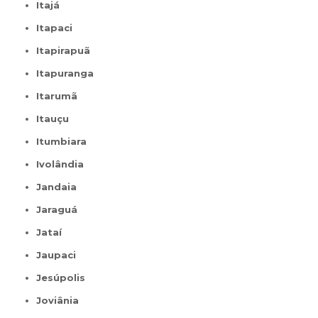
Itajá
Itapaci
Itapirapuã
Itapuranga
Itarumã
Itauçu
Itumbiara
Ivolândia
Jandaia
Jaraguá
Jataí
Jaupaci
Jesúpolis
Joviânia