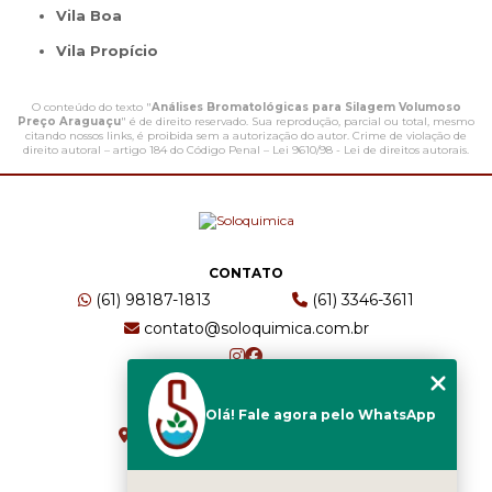
Vila Boa
Vila Propício
O conteúdo do texto "
Análises Bromatológicas para Silagem Volumoso
Preço Araguaçu
" é de direito reservado. Sua reprodução, parcial ou total, mesmo
citando nossos links, é proibida sem a autorização do autor. Crime de violação de
direito autoral – artigo 184 do Código Penal –
Lei 9610/98 - Lei de direitos autorais
.
CONTATO
(61) 98187-1813
(61) 3346-3611
contato@soloquimica.com.br
ENDEREÇO
Olá! Fale agora pelo WhatsApp
CRS 511 Sul, Bl B, Sl 49 - Asa Sul
Brasília - DF - CEP: 70361-520