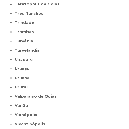
Terezópolis de Goiás
Três Ranchos
Trindade
Trombas
Turvânia
Turvelândia
Uirapuru
Uruaçu
Uruana
Urutaí
Valparaíso de Goiás
Varjão
Vianópolis
Vicentinópolis