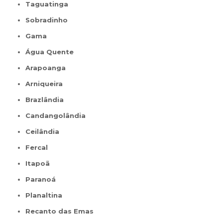
Taguatinga
Sobradinho
Gama
Água Quente
Arapoanga
Arniqueira
Brazlândia
Candangolândia
Ceilândia
Fercal
Itapoã
Paranoá
Planaltina
Recanto das Emas