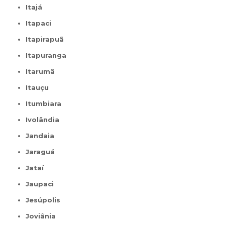
Itajá
Itapaci
Itapirapuã
Itapuranga
Itarumã
Itauçu
Itumbiara
Ivolândia
Jandaia
Jaraguá
Jataí
Jaupaci
Jesúpolis
Joviânia