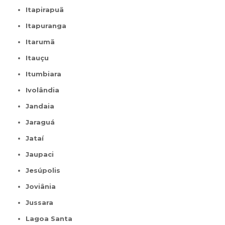
Itapirapuã
Itapuranga
Itarumã
Itauçu
Itumbiara
Ivolândia
Jandaia
Jaraguá
Jataí
Jaupaci
Jesúpolis
Joviânia
Jussara
Lagoa Santa