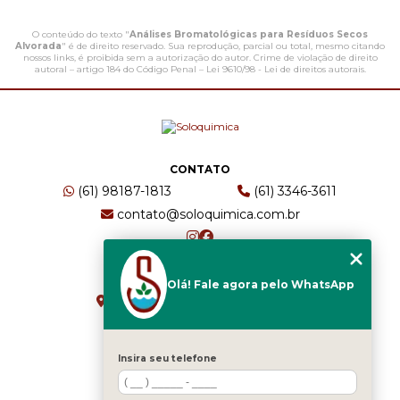
O conteúdo do texto "
Análises Bromatológicas para Resíduos Secos
Alvorada
" é de direito reservado. Sua reprodução, parcial ou total, mesmo citando
nossos links, é proibida sem a autorização do autor. Crime de violação de direito
autoral – artigo 184 do Código Penal –
Lei 9610/98 - Lei de direitos autorais
.
CONTATO
(61) 98187-1813
(61) 3346-3611
contato@soloquimica.com.br
ENDEREÇO
Olá! Fale agora pelo WhatsApp
CRS 511 Sul, Bl B, Sl 49 - Asa Sul
Brasília - DF - CEP: 70361-520
Insira seu telefone
HOME