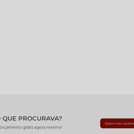
 QUE PROCURAVA?
Quero meu orçam
 orçamento grátis agora mesmo!