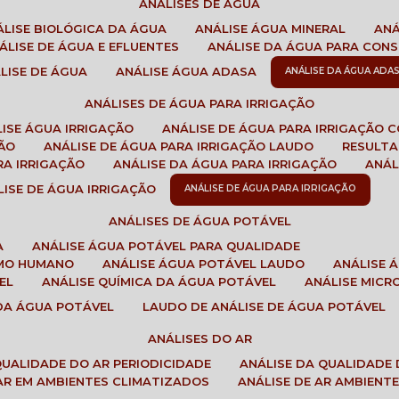
ANÁLISES DE ÁGUA
NÁLISE BIOLÓGICA DA ÁGUA
ANÁLISE ÁGUA MINERAL
AN
NÁLISE DE ÁGUA E EFLUENTES
ANÁLISE DA ÁGUA PARA CO
ÁLISE DE ÁGUA
ANÁLISE ÁGUA ADASA
ANÁLISE DA ÁGUA ADA
ANÁLISES DE ÁGUA PARA IRRIGAÇÃO
LISE ÁGUA IRRIGAÇÃO
ANÁLISE DE ÁGUA PARA IRRIGAÇÃO 
ÇÃO
ANÁLISE DE ÁGUA PARA IRRIGAÇÃO LAUDO
RESULT
RA IRRIGAÇÃO
ANÁLISE DA ÁGUA PARA IRRIGAÇÃO
ANÁ
ÁLISE DE ÁGUA IRRIGAÇÃO
ANÁLISE DE ÁGUA PARA IRRIGAÇÃO
ANÁLISES DE ÁGUA POTÁVEL
A
ANÁLISE ÁGUA POTÁVEL PARA QUALIDADE
UMO HUMANO
ANÁLISE ÁGUA POTÁVEL LAUDO
ANÁLISE
EL
ANÁLISE QUÍMICA DA ÁGUA POTÁVEL
ANÁLISE MIC
 DA ÁGUA POTÁVEL
LAUDO DE ANÁLISE DE ÁGUA POTÁVEL
ANÁLISES DO AR
 QUALIDADE DO AR PERIODICIDADE
ANÁLISE DA QUALIDADE 
 AR EM AMBIENTES CLIMATIZADOS
ANÁLISE DE AR AMBIENT