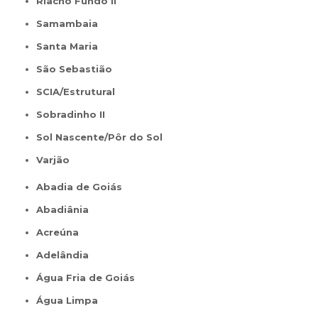
Riacho Fundo II
Samambaia
Santa Maria
São Sebastião
SCIA/Estrutural
Sobradinho II
Sol Nascente/Pôr do Sol
Varjão
Abadia de Goiás
Abadiânia
Acreúna
Adelândia
Água Fria de Goiás
Água Limpa