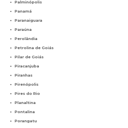
Palminópolis
Panamá
Paranaiguara
Paraúna
Perolândia
Petrolina de Goiás
Pilar de Goiás
Piracanjuba
Piranhas
Pirenópolis
Pires do Rio
Planaltina
Pontalina
Porangatu