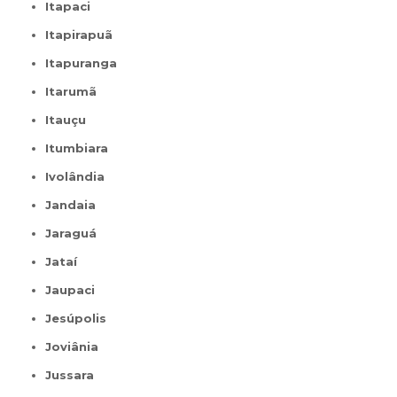
Itapaci
Itapirapuã
Itapuranga
Itarumã
Itauçu
Itumbiara
Ivolândia
Jandaia
Jaraguá
Jataí
Jaupaci
Jesúpolis
Joviânia
Jussara