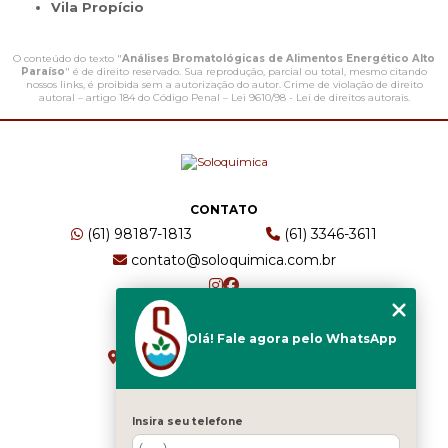
Vila Propício
O conteúdo do texto "
Análises Bromatológicas de Alimentos Energético Alto
Paraíso
" é de direito reservado. Sua reprodução, parcial ou total, mesmo citando
nossos links, é proibida sem a autorização do autor. Crime de violação de direito
autoral – artigo 184 do Código Penal –
Lei 9610/98 - Lei de direitos autorais
.
CONTATO
(61) 98187-1813
(61) 3346-3611
contato@soloquimica.com.br
ENDEREÇO
Olá! Fale agora pelo WhatsApp
CRS 511 Sul, Bl B, Sl 49 - Asa Sul
Brasília - DF - CEP: 70361-520
Insira seu telefone