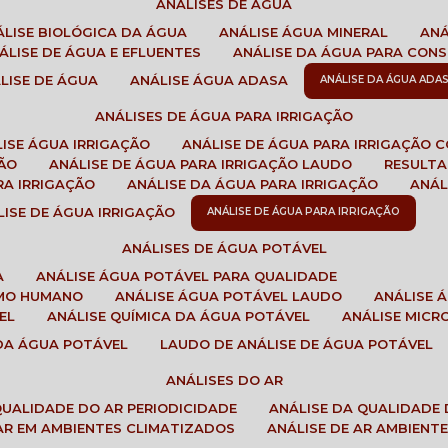
ANÁLISES DE ÁGUA
NÁLISE BIOLÓGICA DA ÁGUA
ANÁLISE ÁGUA MINERAL
AN
NÁLISE DE ÁGUA E EFLUENTES
ANÁLISE DA ÁGUA PARA CO
ÁLISE DE ÁGUA
ANÁLISE ÁGUA ADASA
ANÁLISE DA ÁGUA ADA
ANÁLISES DE ÁGUA PARA IRRIGAÇÃO
LISE ÁGUA IRRIGAÇÃO
ANÁLISE DE ÁGUA PARA IRRIGAÇÃO 
ÇÃO
ANÁLISE DE ÁGUA PARA IRRIGAÇÃO LAUDO
RESULT
RA IRRIGAÇÃO
ANÁLISE DA ÁGUA PARA IRRIGAÇÃO
ANÁ
ÁLISE DE ÁGUA IRRIGAÇÃO
ANÁLISE DE ÁGUA PARA IRRIGAÇÃO
ANÁLISES DE ÁGUA POTÁVEL
A
ANÁLISE ÁGUA POTÁVEL PARA QUALIDADE
UMO HUMANO
ANÁLISE ÁGUA POTÁVEL LAUDO
ANÁLISE
EL
ANÁLISE QUÍMICA DA ÁGUA POTÁVEL
ANÁLISE MIC
 DA ÁGUA POTÁVEL
LAUDO DE ANÁLISE DE ÁGUA POTÁVEL
ANÁLISES DO AR
 QUALIDADE DO AR PERIODICIDADE
ANÁLISE DA QUALIDADE 
 AR EM AMBIENTES CLIMATIZADOS
ANÁLISE DE AR AMBIENT