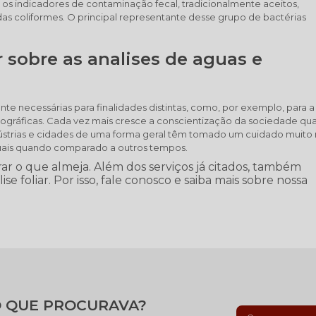
os indicadores de contaminação fecal, tradicionalmente aceitos,
 coliformes. O principal representante desse grupo de bactérias
 sobre as analises de aguas e
te necessárias para finalidades distintas, como, por exemplo, para a
ográficas. Cada vez mais cresce a conscientização da sociedade qu
dústrias e cidades de uma forma geral têm tomado um cuidado muito
iduais quando comparado a outros tempos.
r o que almeja. Além dos serviços já citados, também
e foliar. Por isso, fale conosco e saiba mais sobre nossa
 QUE PROCURAVA?