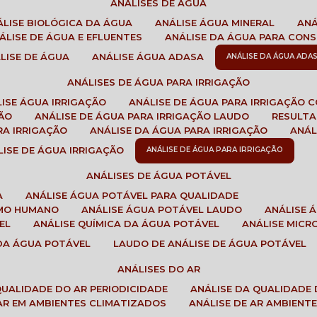
ANÁLISES DE ÁGUA
NÁLISE BIOLÓGICA DA ÁGUA
ANÁLISE ÁGUA MINERAL
AN
NÁLISE DE ÁGUA E EFLUENTES
ANÁLISE DA ÁGUA PARA CO
ÁLISE DE ÁGUA
ANÁLISE ÁGUA ADASA
ANÁLISE DA ÁGUA ADA
ANÁLISES DE ÁGUA PARA IRRIGAÇÃO
LISE ÁGUA IRRIGAÇÃO
ANÁLISE DE ÁGUA PARA IRRIGAÇÃO 
ÇÃO
ANÁLISE DE ÁGUA PARA IRRIGAÇÃO LAUDO
RESULT
RA IRRIGAÇÃO
ANÁLISE DA ÁGUA PARA IRRIGAÇÃO
ANÁ
ÁLISE DE ÁGUA IRRIGAÇÃO
ANÁLISE DE ÁGUA PARA IRRIGAÇÃO
ANÁLISES DE ÁGUA POTÁVEL
A
ANÁLISE ÁGUA POTÁVEL PARA QUALIDADE
UMO HUMANO
ANÁLISE ÁGUA POTÁVEL LAUDO
ANÁLISE
EL
ANÁLISE QUÍMICA DA ÁGUA POTÁVEL
ANÁLISE MIC
 DA ÁGUA POTÁVEL
LAUDO DE ANÁLISE DE ÁGUA POTÁVEL
ANÁLISES DO AR
 QUALIDADE DO AR PERIODICIDADE
ANÁLISE DA QUALIDADE 
 AR EM AMBIENTES CLIMATIZADOS
ANÁLISE DE AR AMBIENT