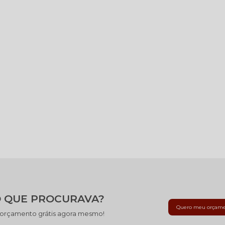
 QUE PROCURAVA?
Quero meu orçam
 orçamento grátis agora mesmo!