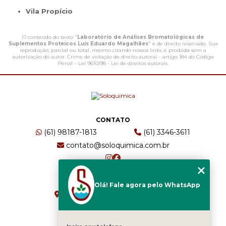
Vila Propício
O conteúdo do texto "
Laboratório de Análises Bromatológicas de
Suplementos Proteicos Luís Eduardo Magalhães
" é de direito reservado. Sua
reprodução, parcial ou total, mesmo citando nossos links, é proibida sem a
autorização do autor. Crime de violação de direito autoral – artigo 184 do Código
Penal –
Lei 9610/98 - Lei de direitos autorais
.
CONTATO
(61) 98187-1813
(61) 3346-3611
contato@soloquimica.com.br
ENDEREÇO
Olá! Fale agora pelo WhatsApp
CRS 511 Sul, Bl B, Sl 49 - Asa Sul
Brasília - DF - CEP: 70361-520