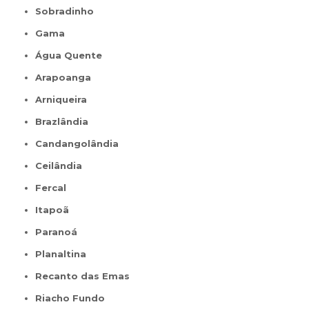
Sobradinho
Gama
Água Quente
Arapoanga
Arniqueira
Brazlândia
Candangolândia
Ceilândia
Fercal
Itapoã
Paranoá
Planaltina
Recanto das Emas
Riacho Fundo