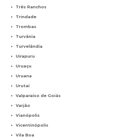
Três Ranchos
Trindade
Trombas
Turvânia
Turvelândia
Uirapuru
Uruaçu
Uruana
Urutaí
Valparaíso de Goiás
Varjão
Vianópolis
Vicentinópolis
Vila Boa