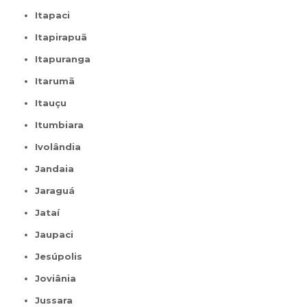
Itapaci
Itapirapuã
Itapuranga
Itarumã
Itauçu
Itumbiara
Ivolândia
Jandaia
Jaraguá
Jataí
Jaupaci
Jesúpolis
Joviânia
Jussara