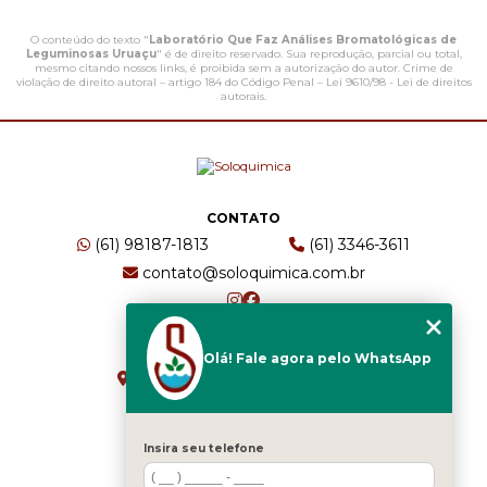
O conteúdo do texto "
Laboratório Que Faz Análises Bromatológicas de
Leguminosas Uruaçu
" é de direito reservado. Sua reprodução, parcial ou total,
mesmo citando nossos links, é proibida sem a autorização do autor. Crime de
violação de direito autoral – artigo 184 do Código Penal –
Lei 9610/98 - Lei de direitos
autorais
.
CONTATO
(61) 98187-1813
(61) 3346-3611
contato@soloquimica.com.br
ENDEREÇO
Olá! Fale agora pelo WhatsApp
CRS 511 Sul, Bl B, Sl 49 - Asa Sul
Brasília - DF - CEP: 70361-520
Insira seu telefone