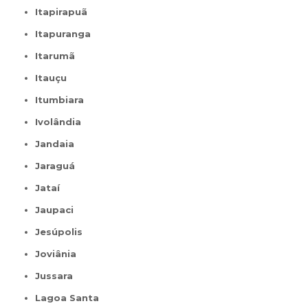
Itapirapuã
Itapuranga
Itarumã
Itauçu
Itumbiara
Ivolândia
Jandaia
Jaraguá
Jataí
Jaupaci
Jesúpolis
Joviânia
Jussara
Lagoa Santa