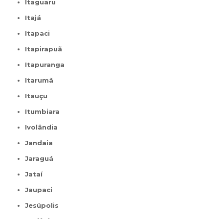
Itaguaru
Itajá
Itapaci
Itapirapuã
Itapuranga
Itarumã
Itauçu
Itumbiara
Ivolândia
Jandaia
Jaraguá
Jataí
Jaupaci
Jesúpolis