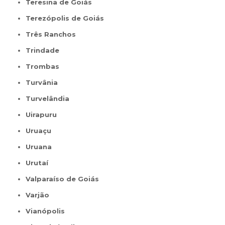
Teresina de Goiás
Terezópolis de Goiás
Três Ranchos
Trindade
Trombas
Turvânia
Turvelândia
Uirapuru
Uruaçu
Uruana
Urutaí
Valparaíso de Goiás
Varjão
Vianópolis