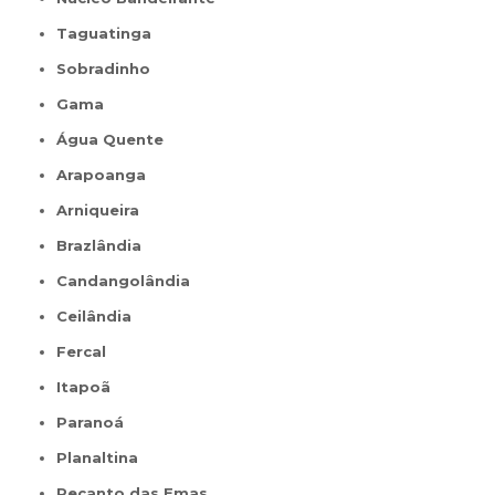
Taguatinga
Sobradinho
Gama
Água Quente
Arapoanga
Arniqueira
Brazlândia
Candangolândia
Ceilândia
Fercal
Itapoã
Paranoá
Planaltina
Recanto das Emas