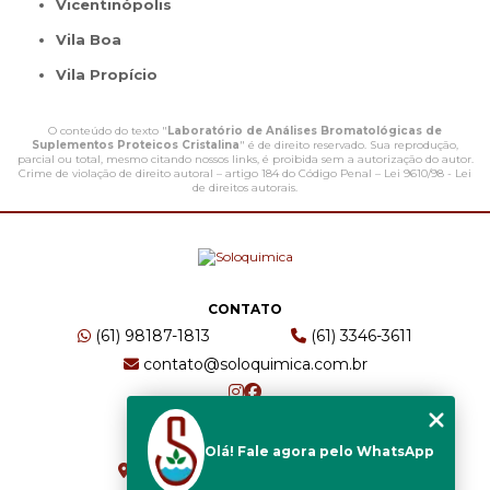
Vicentinópolis
Vila Boa
Vila Propício
O conteúdo do texto "
Laboratório de Análises Bromatológicas de
Suplementos Proteicos Cristalina
" é de direito reservado. Sua reprodução,
parcial ou total, mesmo citando nossos links, é proibida sem a autorização do autor.
Crime de violação de direito autoral – artigo 184 do Código Penal –
Lei 9610/98 - Lei
de direitos autorais
.
CONTATO
(61) 98187-1813
(61) 3346-3611
contato@soloquimica.com.br
ENDEREÇO
Olá! Fale agora pelo WhatsApp
CRS 511 Sul, Bl B, Sl 49 - Asa Sul