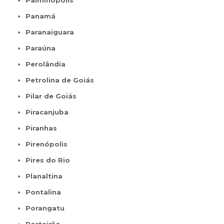
Palminópolis
Panamá
Paranaiguara
Paraúna
Perolândia
Petrolina de Goiás
Pilar de Goiás
Piracanjuba
Piranhas
Pirenópolis
Pires do Rio
Planaltina
Pontalina
Porangatu