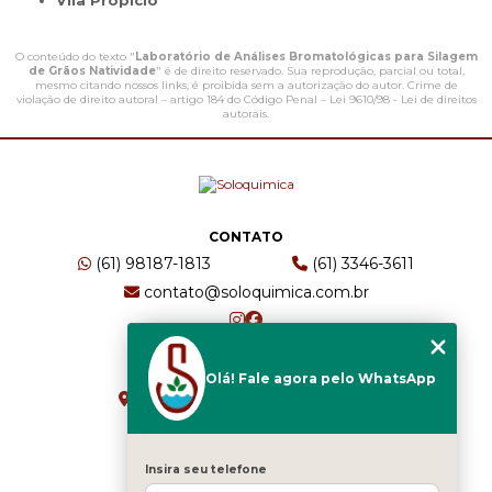
Vila Propício
O conteúdo do texto "
Laboratório de Análises Bromatológicas para Silagem
de Grãos Natividade
" é de direito reservado. Sua reprodução, parcial ou total,
mesmo citando nossos links, é proibida sem a autorização do autor. Crime de
violação de direito autoral – artigo 184 do Código Penal –
Lei 9610/98 - Lei de direitos
autorais
.
CONTATO
(61) 98187-1813
(61) 3346-3611
contato@soloquimica.com.br
ENDEREÇO
Olá! Fale agora pelo WhatsApp
CRS 511 Sul, Bl B, Sl 49 - Asa Sul
Brasília - DF - CEP: 70361-520
Insira seu telefone