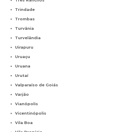
Três Ranchos
Trindade
Trombas
Turvânia
Turvelândia
Uirapuru
Uruaçu
Uruana
Urutaí
Valparaíso de Goiás
Varjão
Vianópolis
Vicentinópolis
Vila Boa