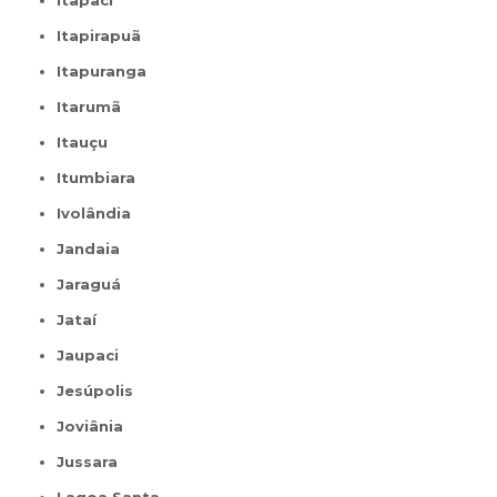
Itapaci
Itapirapuã
Itapuranga
Itarumã
Itauçu
Itumbiara
Ivolândia
Jandaia
Jaraguá
Jataí
Jaupaci
Jesúpolis
Joviânia
Jussara