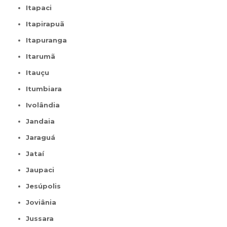
Itapaci
Itapirapuã
Itapuranga
Itarumã
Itauçu
Itumbiara
Ivolândia
Jandaia
Jaraguá
Jataí
Jaupaci
Jesúpolis
Joviânia
Jussara