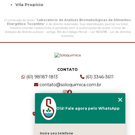
Vila Propício
O conteúdo do texto "
Laboratório de Análises Bromatológicas de Alimentos
Energético Tocantins
" é de direito reservado. Sua reprodução, parcial ou total,
mesmo citando nossos links, é proibida sem a autorização do autor. Crime de
violação de direito autoral – artigo 184 do Código Penal –
Lei 9610/98 - Lei de direitos
autorais
.
CONTATO
(61) 98187-1813
(61) 3346-3611
contato@soloquimica.com.br
ENDEREÇO
Olá! Fale agora pelo WhatsApp
CRS 511 Sul, Bl B, Sl 49 - Asa Sul
Brasília - DF - CEP: 70361-520
Insira seu telefone