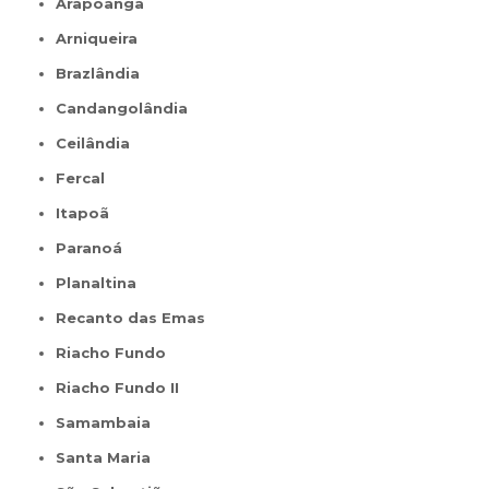
Arapoanga
Arniqueira
Brazlândia
Candangolândia
Ceilândia
Fercal
Itapoã
Paranoá
Planaltina
Recanto das Emas
Riacho Fundo
Riacho Fundo II
Samambaia
Santa Maria