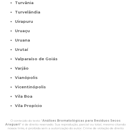
Turvânia
Turvelândia
Uirapuru
Uruaçu
Uruana
Urutaí
Valparaíso de Goiás
Varjão
Vianópolis
Vicentinópolis
Vila Boa
Vila Propício
O conteúdo do texto "
Análises Bromatológicas para Resíduos Secos
Araguari
" é de direito reservado. Sua reprodução, parcial ou total, mesmo citando
nossos links, é proibida sem a autorização do autor. Crime de violação de direito