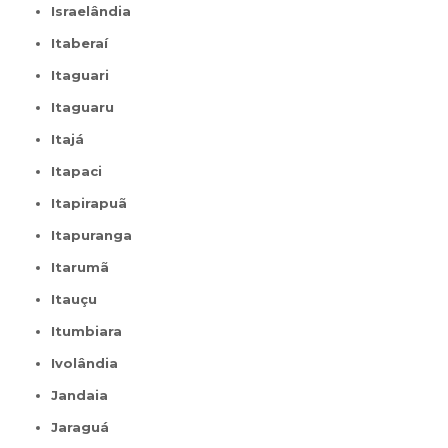
Israelândia
Itaberaí
Itaguari
Itaguaru
Itajá
Itapaci
Itapirapuã
Itapuranga
Itarumã
Itauçu
Itumbiara
Ivolândia
Jandaia
Jaraguá