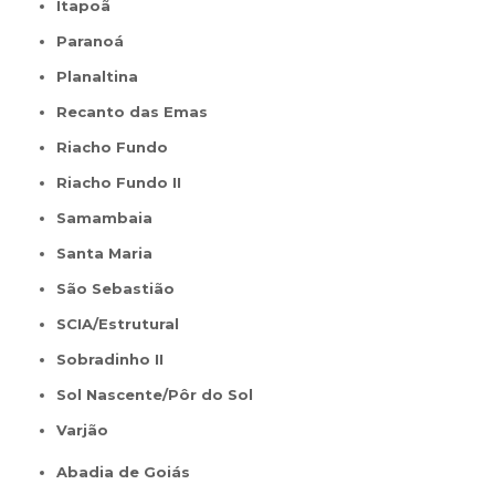
Itapoã
Paranoá
Planaltina
Recanto das Emas
Riacho Fundo
Riacho Fundo II
Samambaia
Santa Maria
São Sebastião
SCIA/Estrutural
Sobradinho II
Sol Nascente/Pôr do Sol
Varjão
Abadia de Goiás