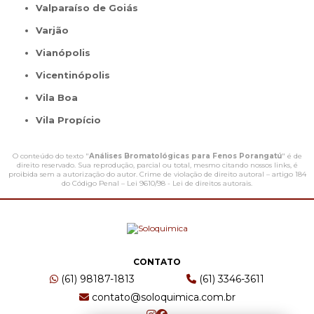
Valparaíso de Goiás
Varjão
Vianópolis
Vicentinópolis
Vila Boa
Vila Propício
O conteúdo do texto "
Análises Bromatológicas para Fenos Porangatú
" é de
direito reservado. Sua reprodução, parcial ou total, mesmo citando nossos links, é
proibida sem a autorização do autor. Crime de violação de direito autoral – artigo 184
do Código Penal –
Lei 9610/98 - Lei de direitos autorais
.
CONTATO
(61) 98187-1813
(61) 3346-3611
contato@soloquimica.com.br