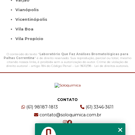
Varjão
Vianópolis
Vicentinópolis
Vila Boa
Vila Propício
O conteúdo do texto "
Laboratório Que Faz Análises Bromatológicas para
Palhas Correntina
" é de direito reservado. Sua reprodução, parcial ou total, mesmo
citando nossos links, é proibida sem a autorização do autor. Crime de violação de
direito autoral – artigo 184 do Código Penal –
Lei 9610/98 - Lei de direitos autorais
.
CONTATO
(61) 98187-1813
(61) 3346-3611
contato@soloquimica.com.br