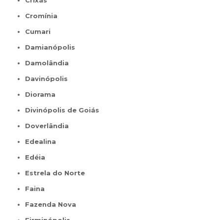
Crixás
Cromínia
Cumari
Damianópolis
Damolândia
Davinópolis
Diorama
Divinópolis de Goiás
Doverlândia
Edealina
Edéia
Estrela do Norte
Faina
Fazenda Nova