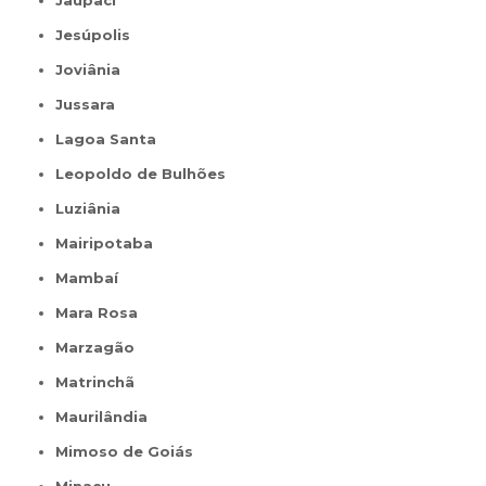
Jaupaci
Jesúpolis
Joviânia
Jussara
Lagoa Santa
Leopoldo de Bulhões
Luziânia
Mairipotaba
Mambaí
Mara Rosa
Marzagão
Matrinchã
Maurilândia
Mimoso de Goiás