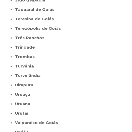
Sítio d'Abadia
Taquaral de Goiás
Teresina de Goiás
Terezópolis de Goiás
Três Ranchos
Trindade
Trombas
Turvânia
Turvelândia
Uirapuru
Uruaçu
Uruana
Urutaí
Valparaíso de Goiás