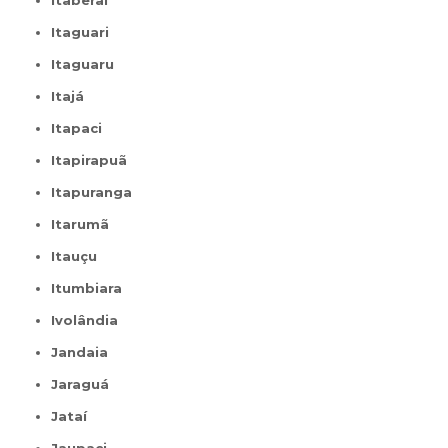
Itaberaí
Itaguari
Itaguaru
Itajá
Itapaci
Itapirapuã
Itapuranga
Itarumã
Itauçu
Itumbiara
Ivolândia
Jandaia
Jaraguá
Jataí