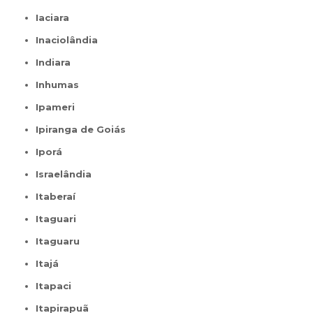
Iaciara
Inaciolândia
Indiara
Inhumas
Ipameri
Ipiranga de Goiás
Iporá
Israelândia
Itaberaí
Itaguari
Itaguaru
Itajá
Itapaci
Itapirapuã