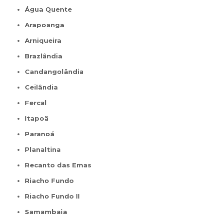
Água Quente
Arapoanga
Arniqueira
Brazlândia
Candangolândia
Ceilândia
Fercal
Itapoã
Paranoá
Planaltina
Recanto das Emas
Riacho Fundo
Riacho Fundo II
Samambaia