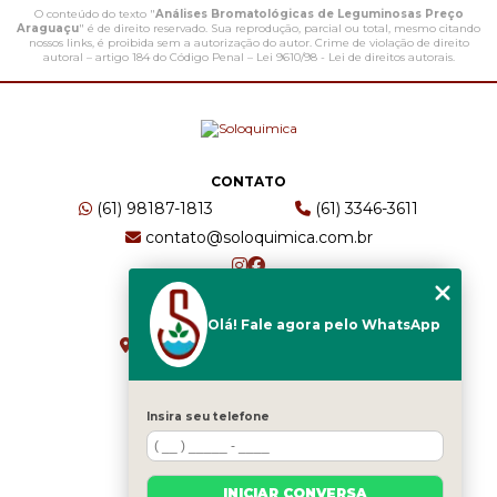
O conteúdo do texto "
Análises Bromatológicas de Leguminosas Preço
Araguaçu
" é de direito reservado. Sua reprodução, parcial ou total, mesmo citando
nossos links, é proibida sem a autorização do autor. Crime de violação de direito
autoral – artigo 184 do Código Penal –
Lei 9610/98 - Lei de direitos autorais
.
CONTATO
(61) 98187-1813
(61) 3346-3611
contato@soloquimica.com.br
ENDEREÇO
Olá! Fale agora pelo WhatsApp
CRS 511 Sul, Bl B, Sl 49 - Asa Sul
Brasília - DF - CEP: 70361-520
Insira seu telefone
HOME
EMPRESA
INICIAR CONVERSA