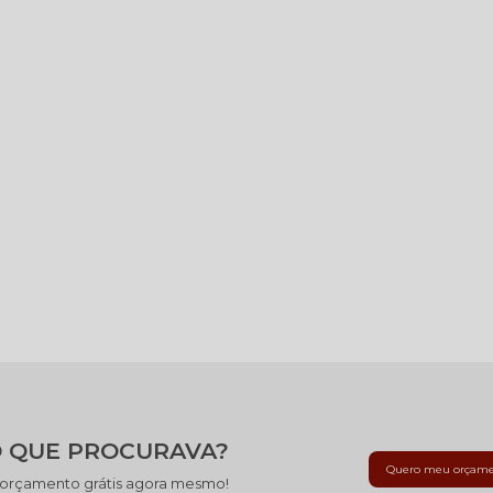
 QUE PROCURAVA?
Quero meu orçam
 orçamento grátis agora mesmo!