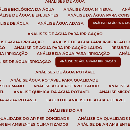
ANÁLISES DE ÁGUA
NÁLISE BIOLÓGICA DA ÁGUA
ANÁLISE ÁGUA MINERAL
AN
NÁLISE DE ÁGUA E EFLUENTES
ANÁLISE DA ÁGUA PARA CO
ÁLISE DE ÁGUA
ANÁLISE ÁGUA ADASA
ANÁLISE DA ÁGUA ADA
ANÁLISES DE ÁGUA PARA IRRIGAÇÃO
LISE ÁGUA IRRIGAÇÃO
ANÁLISE DE ÁGUA PARA IRRIGAÇÃO 
ÇÃO
ANÁLISE DE ÁGUA PARA IRRIGAÇÃO LAUDO
RESULT
RA IRRIGAÇÃO
ANÁLISE DA ÁGUA PARA IRRIGAÇÃO
ANÁ
ÁLISE DE ÁGUA IRRIGAÇÃO
ANÁLISE DE ÁGUA PARA IRRIGAÇÃO
ANÁLISES DE ÁGUA POTÁVEL
A
ANÁLISE ÁGUA POTÁVEL PARA QUALIDADE
UMO HUMANO
ANÁLISE ÁGUA POTÁVEL LAUDO
ANÁLISE
EL
ANÁLISE QUÍMICA DA ÁGUA POTÁVEL
ANÁLISE MIC
 DA ÁGUA POTÁVEL
LAUDO DE ANÁLISE DE ÁGUA POTÁVEL
ANÁLISES DO AR
 QUALIDADE DO AR PERIODICIDADE
ANÁLISE DA QUALIDADE 
 AR EM AMBIENTES CLIMATIZADOS
ANÁLISE DE AR AMBIENT