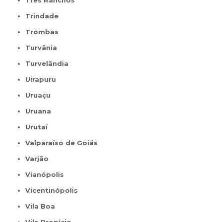
Três Ranchos
Trindade
Trombas
Turvânia
Turvelândia
Uirapuru
Uruaçu
Uruana
Urutaí
Valparaíso de Goiás
Varjão
Vianópolis
Vicentinópolis
Vila Boa