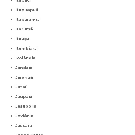
Itapaci
Itapirapuã
Itapuranga
Itarumã
Itauçu
Itumbiara
Ivolândia
Jandaia
Jaraguá
Jataí
Jaupaci
Jesúpolis
Joviânia
Jussara