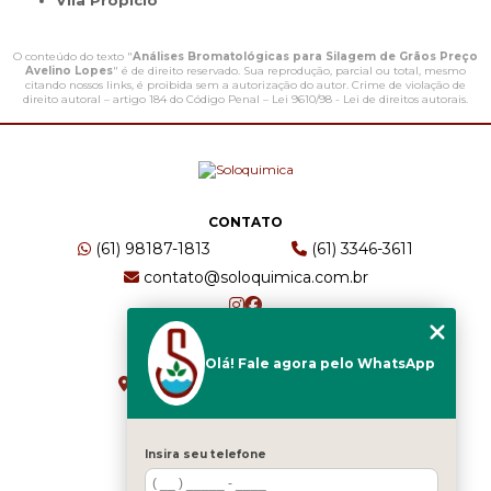
Vila Propício
O conteúdo do texto "
Análises Bromatológicas para Silagem de Grãos Preço
Avelino Lopes
" é de direito reservado. Sua reprodução, parcial ou total, mesmo
citando nossos links, é proibida sem a autorização do autor. Crime de violação de
direito autoral – artigo 184 do Código Penal –
Lei 9610/98 - Lei de direitos autorais
.
CONTATO
(61) 98187-1813
(61) 3346-3611
contato@soloquimica.com.br
ENDEREÇO
Olá! Fale agora pelo WhatsApp
CRS 511 Sul, Bl B, Sl 49 - Asa Sul
Brasília - DF - CEP: 70361-520
Insira seu telefone