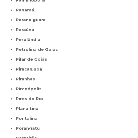
Palminópolis
Panamá
Paranaiguara
Paraúna
Perolândia
Petrolina de Goiás
Pilar de Goiás
Piracanjuba
Piranhas
Pirenópolis
Pires do Rio
Planaltina
Pontalina
Porangatu