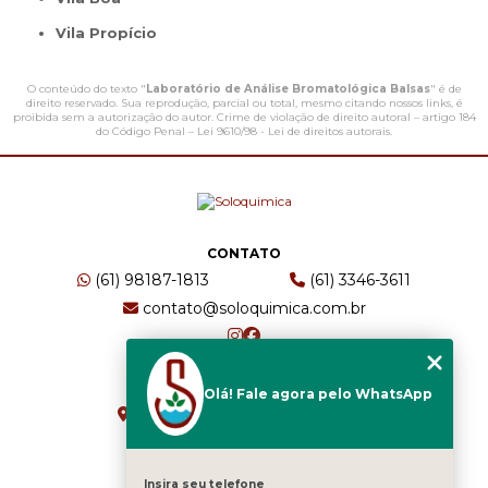
Vila Propício
O conteúdo do texto "
Laboratório de Análise Bromatológica Balsas
" é de
direito reservado. Sua reprodução, parcial ou total, mesmo citando nossos links, é
proibida sem a autorização do autor. Crime de violação de direito autoral – artigo 184
do Código Penal –
Lei 9610/98 - Lei de direitos autorais
.
CONTATO
(61) 98187-1813
(61) 3346-3611
contato@soloquimica.com.br
ENDEREÇO
Olá! Fale agora pelo WhatsApp
CRS 511 Sul, Bl B, Sl 49 - Asa Sul
Brasília - DF - CEP: 70361-520
Insira seu telefone