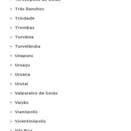
Três Ranchos
Trindade
Trombas
Turvânia
Turvelândia
Uirapuru
Uruaçu
Uruana
Urutaí
Valparaíso de Goiás
Varjão
Vianópolis
Vicentinópolis
Vila Boa