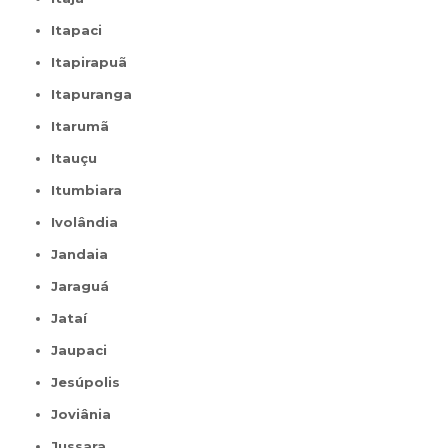
Itapaci
Itapirapuã
Itapuranga
Itarumã
Itauçu
Itumbiara
Ivolândia
Jandaia
Jaraguá
Jataí
Jaupaci
Jesúpolis
Joviânia
Jussara