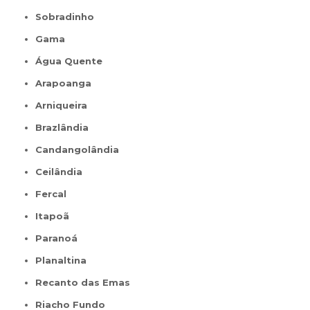
Sobradinho
Gama
Água Quente
Arapoanga
Arniqueira
Brazlândia
Candangolândia
Ceilândia
Fercal
Itapoã
Paranoá
Planaltina
Recanto das Emas
Riacho Fundo