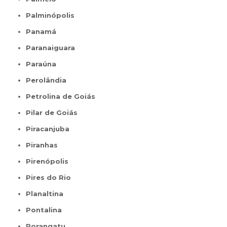
Palminópolis
Panamá
Paranaiguara
Paraúna
Perolândia
Petrolina de Goiás
Pilar de Goiás
Piracanjuba
Piranhas
Pirenópolis
Pires do Rio
Planaltina
Pontalina
Porangatu