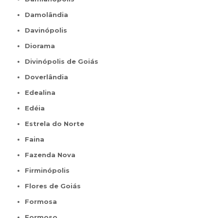
Damolândia
Davinópolis
Diorama
Divinópolis de Goiás
Doverlândia
Edealina
Edéia
Estrela do Norte
Faina
Fazenda Nova
Firminópolis
Flores de Goiás
Formosa
Formoso