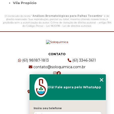
Vila Propício
O conteúdo do texto "
Análises Bromatológicas para Palhas Tocantins
" é de
direito reservado. Sua reprodução, parcial ou total, mesmo citando nossos links, é
proibida sem a autorização do autor. Crime de violação de direito autoral – artigo 184
do Código Penal –
Lei 9610/98 - Lei de direitos autorais
.
CONTATO
(61) 98187-1813
(61) 3346-3611
contato@soloquimica.com.br
ENDEREÇO
Olá! Fale agora pelo WhatsApp
CRS 511 Sul, Bl B, Sl 49 - Asa Sul
Brasília - DF - CEP: 70361-520
Insira seu telefone