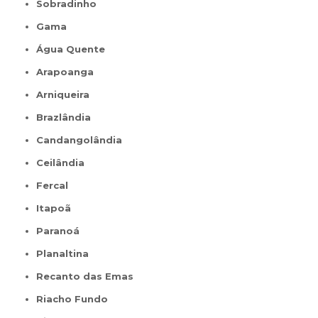
Sobradinho
Gama
Água Quente
Arapoanga
Arniqueira
Brazlândia
Candangolândia
Ceilândia
Fercal
Itapoã
Paranoá
Planaltina
Recanto das Emas
Riacho Fundo