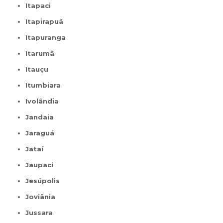
Itapaci
Itapirapuã
Itapuranga
Itarumã
Itauçu
Itumbiara
Ivolândia
Jandaia
Jaraguá
Jataí
Jaupaci
Jesúpolis
Joviânia
Jussara