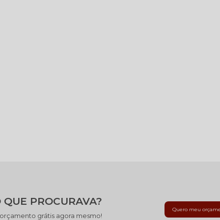
 QUE PROCURAVA?
Quero meu orçam
 orçamento grátis agora mesmo!