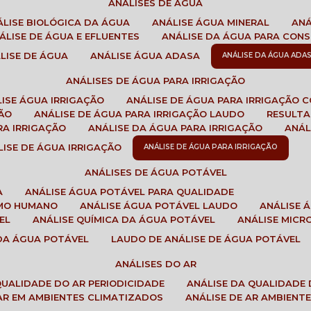
ANÁLISES DE ÁGUA
NÁLISE BIOLÓGICA DA ÁGUA
ANÁLISE ÁGUA MINERAL
AN
NÁLISE DE ÁGUA E EFLUENTES
ANÁLISE DA ÁGUA PARA CO
ÁLISE DE ÁGUA
ANÁLISE ÁGUA ADASA
ANÁLISE DA ÁGUA ADA
ANÁLISES DE ÁGUA PARA IRRIGAÇÃO
LISE ÁGUA IRRIGAÇÃO
ANÁLISE DE ÁGUA PARA IRRIGAÇÃO 
ÇÃO
ANÁLISE DE ÁGUA PARA IRRIGAÇÃO LAUDO
RESULT
RA IRRIGAÇÃO
ANÁLISE DA ÁGUA PARA IRRIGAÇÃO
ANÁ
ÁLISE DE ÁGUA IRRIGAÇÃO
ANÁLISE DE ÁGUA PARA IRRIGAÇÃO
ANÁLISES DE ÁGUA POTÁVEL
A
ANÁLISE ÁGUA POTÁVEL PARA QUALIDADE
UMO HUMANO
ANÁLISE ÁGUA POTÁVEL LAUDO
ANÁLISE
EL
ANÁLISE QUÍMICA DA ÁGUA POTÁVEL
ANÁLISE MIC
 DA ÁGUA POTÁVEL
LAUDO DE ANÁLISE DE ÁGUA POTÁVEL
ANÁLISES DO AR
 QUALIDADE DO AR PERIODICIDADE
ANÁLISE DA QUALIDADE 
 AR EM AMBIENTES CLIMATIZADOS
ANÁLISE DE AR AMBIENT