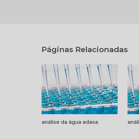
Páginas Relacionadas
análise da água adasa
anál