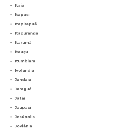
Itajá
Itapaci
Itapirapuã
Itapuranga
Itarumã
Itauçu
Itumbiara
Ivolândia
Jandaia
Jaraguá
Jataí
Jaupaci
Jesúpolis
Joviânia