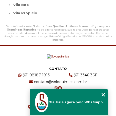
Vila Boa
Vila Propício
O conteúdo do texto "
Laboratório Que Faz Análises Bromatológicas para
Gramíneas Itaparica
" é de direito reservado. Sua reprodução, parcial ou total,
mesmo citando nossos links, é proibida sem a autorização do autor. Crime de
violação de direito autoral – artigo 184 do Código Penal –
Lei 9610/98 - Lei de direitos
autorais
.
CONTATO
(61) 98187-1813
(61) 3346-3611
contato@soloquimica.com.br
ENDEREÇO
Olá! Fale agora pelo WhatsApp
CRS 511 Sul, Bl B, Sl 49 - Asa Sul
Brasília - DF - CEP: 70361-520