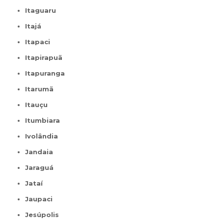
Itaguaru
Itajá
Itapaci
Itapirapuã
Itapuranga
Itarumã
Itauçu
Itumbiara
Ivolândia
Jandaia
Jaraguá
Jataí
Jaupaci
Jesúpolis