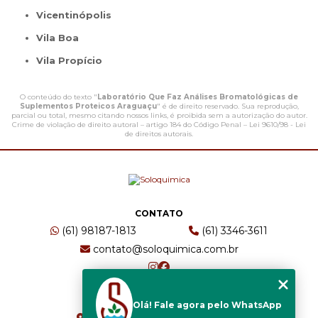
Vicentinópolis
Vila Boa
Vila Propício
O conteúdo do texto "
Laboratório Que Faz Análises Bromatológicas de
Suplementos Proteicos Araguaçu
" é de direito reservado. Sua reprodução,
parcial ou total, mesmo citando nossos links, é proibida sem a autorização do autor.
Crime de violação de direito autoral – artigo 184 do Código Penal –
Lei 9610/98 - Lei
de direitos autorais
.
CONTATO
(61) 98187-1813
(61) 3346-3611
contato@soloquimica.com.br
ENDEREÇO
Olá! Fale agora pelo WhatsApp