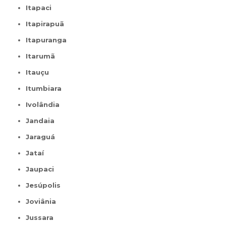
Itapaci
Itapirapuã
Itapuranga
Itarumã
Itauçu
Itumbiara
Ivolândia
Jandaia
Jaraguá
Jataí
Jaupaci
Jesúpolis
Joviânia
Jussara