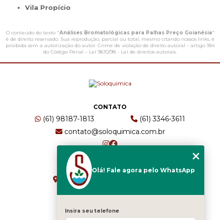
Vila Propício
O conteúdo do texto "
Análises Bromatológicas para Palhas Preço Goianésia
"
é de direito reservado. Sua reprodução, parcial ou total, mesmo citando nossos links, é
proibida sem a autorização do autor. Crime de violação de direito autoral – artigo 184
do Código Penal –
Lei 9610/98 - Lei de direitos autorais
.
CONTATO
(61) 98187-1813
(61) 3346-3611
contato@soloquimica.com.br
ENDEREÇO
Olá! Fale agora pelo WhatsApp
CRS 511 Sul, Bl B, Sl 49 - Asa Sul
Brasília - DF - CEP: 70361-520
Insira seu telefone