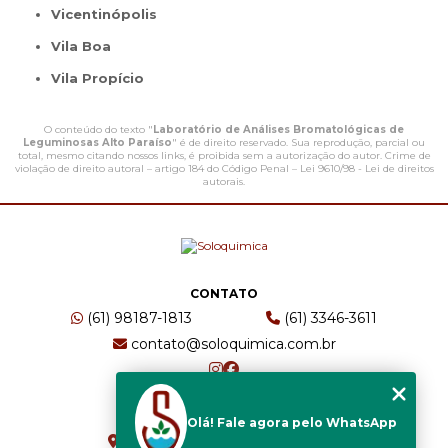
Vicentinópolis
Vila Boa
Vila Propício
O conteúdo do texto "
Laboratório de Análises Bromatológicas de
Leguminosas Alto Paraíso
" é de direito reservado. Sua reprodução, parcial ou
total, mesmo citando nossos links, é proibida sem a autorização do autor. Crime de
violação de direito autoral – artigo 184 do Código Penal –
Lei 9610/98 - Lei de direitos
autorais
.
CONTATO
(61) 98187-1813
(61) 3346-3611
contato@soloquimica.com.br
ENDEREÇO
Olá! Fale agora pelo WhatsApp
CRS 511 Sul, Bl B, Sl 49 - Asa Sul