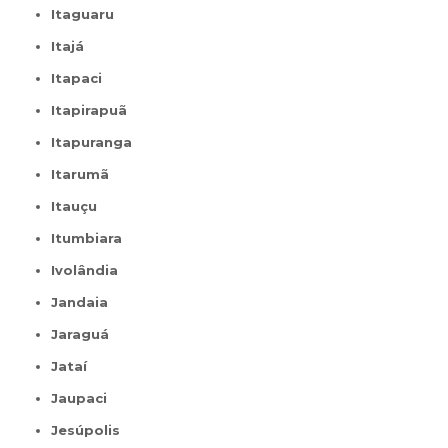
Itaguaru
Itajá
Itapaci
Itapirapuã
Itapuranga
Itarumã
Itauçu
Itumbiara
Ivolândia
Jandaia
Jaraguá
Jataí
Jaupaci
Jesúpolis