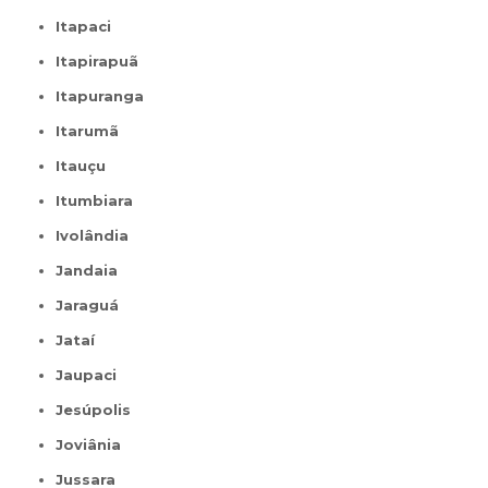
Itapaci
Itapirapuã
Itapuranga
Itarumã
Itauçu
Itumbiara
Ivolândia
Jandaia
Jaraguá
Jataí
Jaupaci
Jesúpolis
Joviânia
Jussara