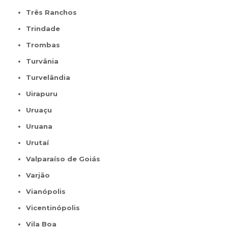
Três Ranchos
Trindade
Trombas
Turvânia
Turvelândia
Uirapuru
Uruaçu
Uruana
Urutaí
Valparaíso de Goiás
Varjão
Vianópolis
Vicentinópolis
Vila Boa