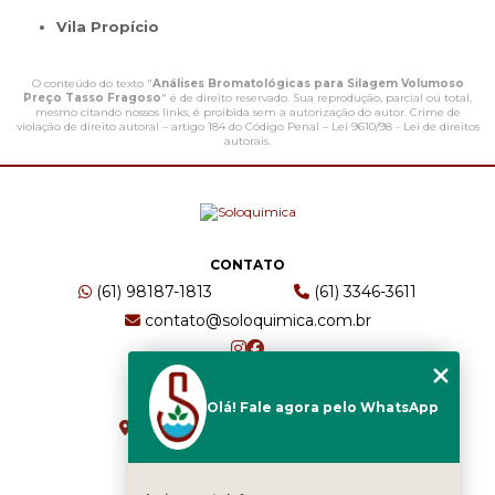
Vila Propício
O conteúdo do texto "
Análises Bromatológicas para Silagem Volumoso
Preço Tasso Fragoso
" é de direito reservado. Sua reprodução, parcial ou total,
mesmo citando nossos links, é proibida sem a autorização do autor. Crime de
violação de direito autoral – artigo 184 do Código Penal –
Lei 9610/98 - Lei de direitos
autorais
.
CONTATO
(61) 98187-1813
(61) 3346-3611
contato@soloquimica.com.br
ENDEREÇO
Olá! Fale agora pelo WhatsApp
CRS 511 Sul, Bl B, Sl 49 - Asa Sul
Brasília - DF - CEP: 70361-520