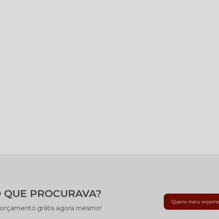
 QUE PROCURAVA?
Quero meu orçam
 orçamento grátis agora mesmo!