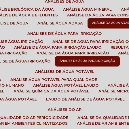
ANÁLISES DE ÁGUA
NÁLISE BIOLÓGICA DA ÁGUA
ANÁLISE ÁGUA MINERAL
AN
NÁLISE DE ÁGUA E EFLUENTES
ANÁLISE DA ÁGUA PARA CO
ÁLISE DE ÁGUA
ANÁLISE ÁGUA ADASA
ANÁLISE DA ÁGUA ADA
ANÁLISES DE ÁGUA PARA IRRIGAÇÃO
LISE ÁGUA IRRIGAÇÃO
ANÁLISE DE ÁGUA PARA IRRIGAÇÃO 
ÇÃO
ANÁLISE DE ÁGUA PARA IRRIGAÇÃO LAUDO
RESULT
RA IRRIGAÇÃO
ANÁLISE DA ÁGUA PARA IRRIGAÇÃO
ANÁ
ÁLISE DE ÁGUA IRRIGAÇÃO
ANÁLISE DE ÁGUA PARA IRRIGAÇÃO
ANÁLISES DE ÁGUA POTÁVEL
A
ANÁLISE ÁGUA POTÁVEL PARA QUALIDADE
UMO HUMANO
ANÁLISE ÁGUA POTÁVEL LAUDO
ANÁLISE
EL
ANÁLISE QUÍMICA DA ÁGUA POTÁVEL
ANÁLISE MIC
 DA ÁGUA POTÁVEL
LAUDO DE ANÁLISE DE ÁGUA POTÁVEL
ANÁLISES DO AR
 QUALIDADE DO AR PERIODICIDADE
ANÁLISE DA QUALIDADE 
 AR EM AMBIENTES CLIMATIZADOS
ANÁLISE DE AR AMBIENT