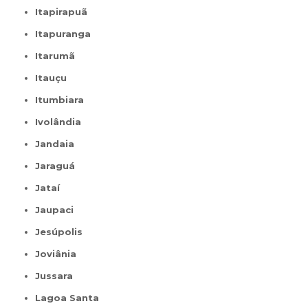
Itapirapuã
Itapuranga
Itarumã
Itauçu
Itumbiara
Ivolândia
Jandaia
Jaraguá
Jataí
Jaupaci
Jesúpolis
Joviânia
Jussara
Lagoa Santa