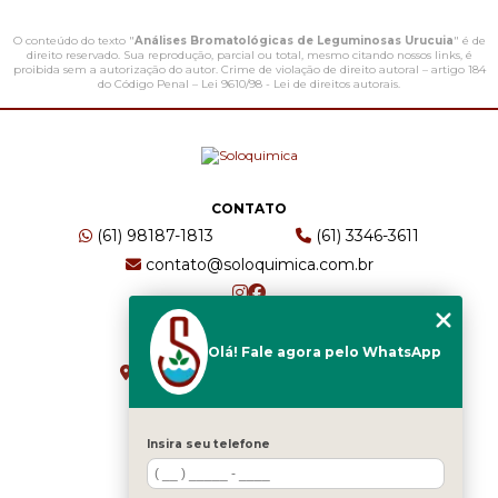
O conteúdo do texto "
Análises Bromatológicas de Leguminosas Urucuia
" é de
direito reservado. Sua reprodução, parcial ou total, mesmo citando nossos links, é
proibida sem a autorização do autor. Crime de violação de direito autoral – artigo 184
do Código Penal –
Lei 9610/98 - Lei de direitos autorais
.
CONTATO
(61) 98187-1813
(61) 3346-3611
contato@soloquimica.com.br
ENDEREÇO
Olá! Fale agora pelo WhatsApp
CRS 511 Sul, Bl B, Sl 49 - Asa Sul
Brasília - DF - CEP: 70361-520
Insira seu telefone
HOME