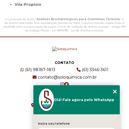
Vila Propício
O conteúdo do texto "
Análises Bromatológicas para Gramíneas Teresina
" é
de direito reservado. Sua reprodução, parcial ou total, mesmo citando nossos links, é
proibida sem a autorização do autor. Crime de violação de direito autoral – artigo 184
do Código Penal –
Lei 9610/98 - Lei de direitos autorais
.
CONTATO
(61) 98187-1813
(61) 3346-3611
contato@soloquimica.com.br
ENDEREÇO
Olá! Fale agora pelo WhatsApp
CRS 511 Sul, Bl B, Sl 49 - Asa Sul
Brasília - DF - CEP: 70361-520
Insira seu telefone