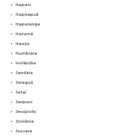
Itapaci
Itapirapuã
Itapuranga
Itarumã
Itauçu
Itumbiara
Ivolândia
Jandaia
Jaraguá
Jataí
Jaupaci
Jesúpolis
Joviânia
Jussara