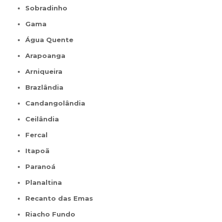
Sobradinho
Gama
Água Quente
Arapoanga
Arniqueira
Brazlândia
Candangolândia
Ceilândia
Fercal
Itapoã
Paranoá
Planaltina
Recanto das Emas
Riacho Fundo