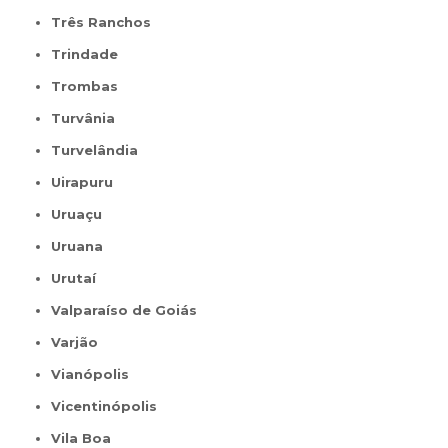
Três Ranchos
Trindade
Trombas
Turvânia
Turvelândia
Uirapuru
Uruaçu
Uruana
Urutaí
Valparaíso de Goiás
Varjão
Vianópolis
Vicentinópolis
Vila Boa