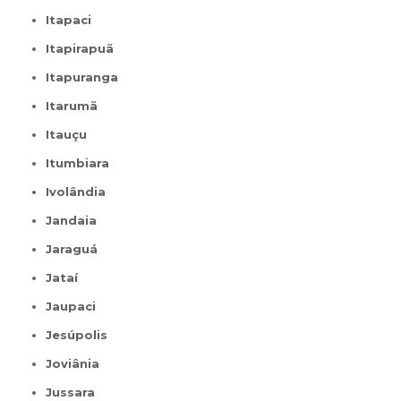
Itapaci
Itapirapuã
Itapuranga
Itarumã
Itauçu
Itumbiara
Ivolândia
Jandaia
Jaraguá
Jataí
Jaupaci
Jesúpolis
Joviânia
Jussara