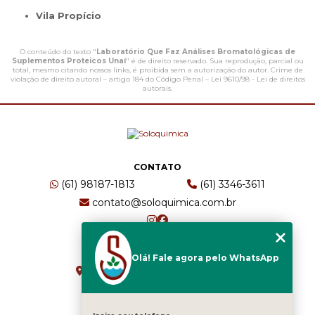
Vila Propício
O conteúdo do texto "
Laboratório Que Faz Análises Bromatológicas de
Suplementos Proteicos Unaí
" é de direito reservado. Sua reprodução, parcial ou
total, mesmo citando nossos links, é proibida sem a autorização do autor. Crime de
violação de direito autoral – artigo 184 do Código Penal –
Lei 9610/98 - Lei de direitos
autorais
.
CONTATO
(61) 98187-1813
(61) 3346-3611
contato@soloquimica.com.br
ENDEREÇO
Olá! Fale agora pelo WhatsApp
CRS 511 Sul, Bl B, Sl 49 - Asa Sul
Brasília - DF - CEP: 70361-520