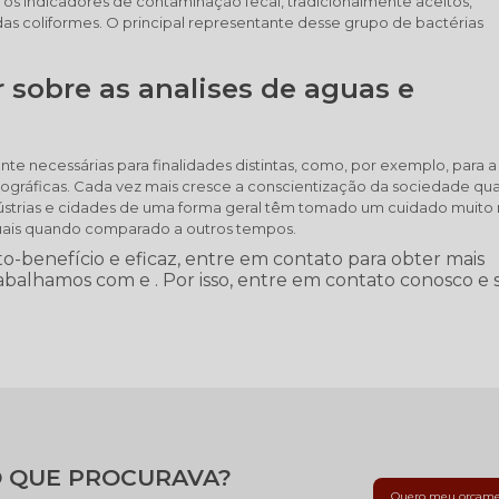
os indicadores de contaminação fecal, tradicionalmente aceitos,
 coliformes. O principal representante desse grupo de bactérias
 sobre as analises de aguas e
te necessárias para finalidades distintas, como, por exemplo, para a
ográficas. Cada vez mais cresce a conscientização da sociedade qu
dústrias e cidades de uma forma geral têm tomado um cuidado muito
iduais quando comparado a outros tempos.
-benefício e eficaz, entre em contato para obter mais
rabalhamos com e . Por isso, entre em contato conosco e 
 QUE PROCURAVA?
Quero meu orçam