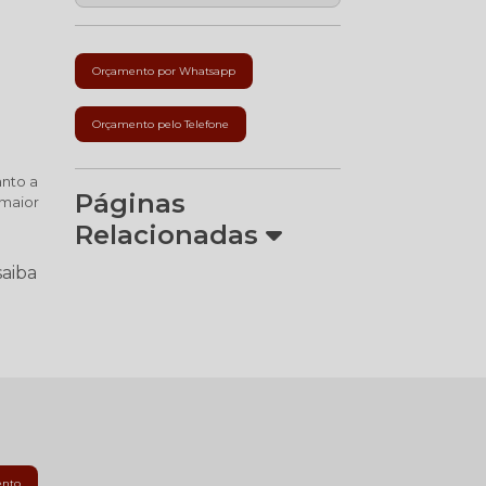
Orçamento por Whatsapp
Orçamento pelo Telefone
anto a
Páginas
 maior
Relacionadas
saiba
ento