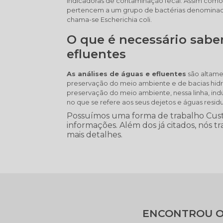
indicadoras de contaminação fecal. Assim como 
pertencem a um grupo de bactérias denominadas
chama-se Escherichia coli.
O que é necessário saber
efluentes
As análises de águas e efluentes
são altamen
preservação do meio ambiente e de bacias hidr
preservação do meio ambiente, nessa linha, in
no que se refere aos seus dejetos e águas res
Possuímos uma forma de trabalho Custo
informações. Além dos já citados, nós t
mais detalhes.
ENCONTROU O