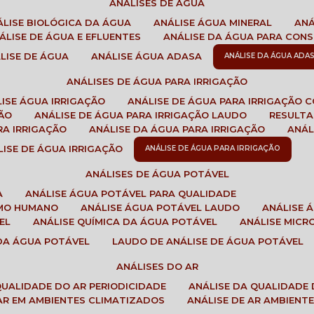
ANÁLISES DE ÁGUA
NÁLISE BIOLÓGICA DA ÁGUA
ANÁLISE ÁGUA MINERAL
AN
NÁLISE DE ÁGUA E EFLUENTES
ANÁLISE DA ÁGUA PARA CO
ÁLISE DE ÁGUA
ANÁLISE ÁGUA ADASA
ANÁLISE DA ÁGUA ADA
ANÁLISES DE ÁGUA PARA IRRIGAÇÃO
LISE ÁGUA IRRIGAÇÃO
ANÁLISE DE ÁGUA PARA IRRIGAÇÃO 
ÇÃO
ANÁLISE DE ÁGUA PARA IRRIGAÇÃO LAUDO
RESULT
RA IRRIGAÇÃO
ANÁLISE DA ÁGUA PARA IRRIGAÇÃO
ANÁ
ÁLISE DE ÁGUA IRRIGAÇÃO
ANÁLISE DE ÁGUA PARA IRRIGAÇÃO
ANÁLISES DE ÁGUA POTÁVEL
A
ANÁLISE ÁGUA POTÁVEL PARA QUALIDADE
UMO HUMANO
ANÁLISE ÁGUA POTÁVEL LAUDO
ANÁLISE
EL
ANÁLISE QUÍMICA DA ÁGUA POTÁVEL
ANÁLISE MIC
 DA ÁGUA POTÁVEL
LAUDO DE ANÁLISE DE ÁGUA POTÁVEL
ANÁLISES DO AR
 QUALIDADE DO AR PERIODICIDADE
ANÁLISE DA QUALIDADE 
 AR EM AMBIENTES CLIMATIZADOS
ANÁLISE DE AR AMBIENT