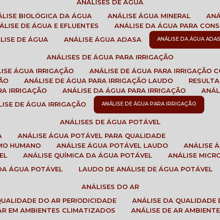
ANÁLISES DE ÁGUA
NÁLISE BIOLÓGICA DA ÁGUA
ANÁLISE ÁGUA MINERAL
AN
NÁLISE DE ÁGUA E EFLUENTES
ANÁLISE DA ÁGUA PARA CO
ÁLISE DE ÁGUA
ANÁLISE ÁGUA ADASA
ANÁLISE DA ÁGUA ADA
ANÁLISES DE ÁGUA PARA IRRIGAÇÃO
LISE ÁGUA IRRIGAÇÃO
ANÁLISE DE ÁGUA PARA IRRIGAÇÃO 
ÇÃO
ANÁLISE DE ÁGUA PARA IRRIGAÇÃO LAUDO
RESULT
RA IRRIGAÇÃO
ANÁLISE DA ÁGUA PARA IRRIGAÇÃO
ANÁ
ÁLISE DE ÁGUA IRRIGAÇÃO
ANÁLISE DE ÁGUA PARA IRRIGAÇÃO
ANÁLISES DE ÁGUA POTÁVEL
A
ANÁLISE ÁGUA POTÁVEL PARA QUALIDADE
UMO HUMANO
ANÁLISE ÁGUA POTÁVEL LAUDO
ANÁLISE
EL
ANÁLISE QUÍMICA DA ÁGUA POTÁVEL
ANÁLISE MIC
 DA ÁGUA POTÁVEL
LAUDO DE ANÁLISE DE ÁGUA POTÁVEL
ANÁLISES DO AR
 QUALIDADE DO AR PERIODICIDADE
ANÁLISE DA QUALIDADE 
 AR EM AMBIENTES CLIMATIZADOS
ANÁLISE DE AR AMBIENT