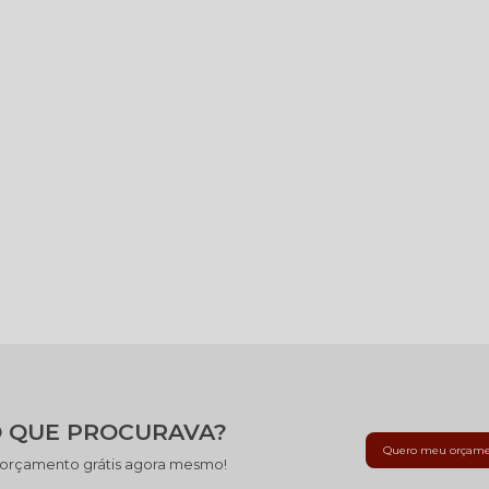
 QUE PROCURAVA?
Quero meu orçam
 orçamento grátis agora mesmo!