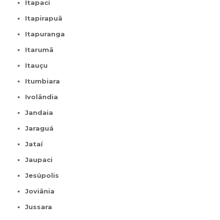
Itapaci
Itapirapuã
Itapuranga
Itarumã
Itauçu
Itumbiara
Ivolândia
Jandaia
Jaraguá
Jataí
Jaupaci
Jesúpolis
Joviânia
Jussara