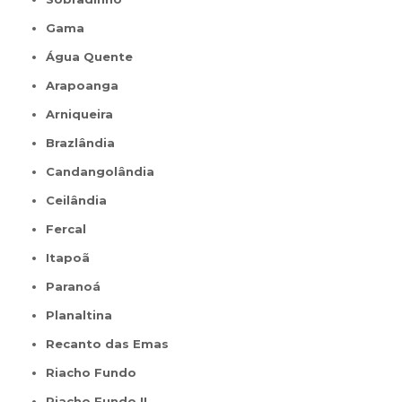
Gama
Água Quente
Arapoanga
Arniqueira
Brazlândia
Candangolândia
Ceilândia
Fercal
Itapoã
Paranoá
Planaltina
Recanto das Emas
Riacho Fundo
Riacho Fundo II