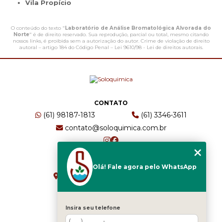
Vila Propício
O conteúdo do texto "
Laboratório de Análise Bromatológica Alvorada do
Norte
" é de direito reservado. Sua reprodução, parcial ou total, mesmo citando
nossos links, é proibida sem a autorização do autor. Crime de violação de direito
autoral – artigo 184 do Código Penal –
Lei 9610/98 - Lei de direitos autorais
.
CONTATO
(61) 98187-1813
(61) 3346-3611
contato@soloquimica.com.br
ENDEREÇO
Olá! Fale agora pelo WhatsApp
CRS 511 Sul, Bl B, Sl 49 - Asa Sul
Brasília - DF - CEP: 70361-520
Insira seu telefone