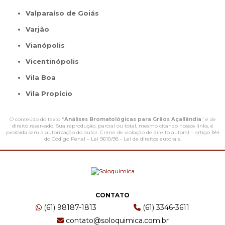
Valparaíso de Goiás
Varjão
Vianópolis
Vicentinópolis
Vila Boa
Vila Propício
O conteúdo do texto "
Análises Bromatológicas para Grãos Açallândia
" é de
direito reservado. Sua reprodução, parcial ou total, mesmo citando nossos links, é
proibida sem a autorização do autor. Crime de violação de direito autoral – artigo 184
do Código Penal –
Lei 9610/98 - Lei de direitos autorais
.
CONTATO
(61) 98187-1813
(61) 3346-3611
contato@soloquimica.com.br