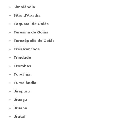
Simolândia
Sítio d'Abadia
Taquaral de Goiás
Teresina de Goiás
Terezópolis de Goiás
Três Ranchos
Trindade
Trombas
Turvânia
Turvelândia
Uirapuru
Uruaçu
Uruana
Urutaí