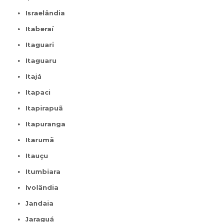
Israelândia
Itaberaí
Itaguari
Itaguaru
Itajá
Itapaci
Itapirapuã
Itapuranga
Itarumã
Itauçu
Itumbiara
Ivolândia
Jandaia
Jaraguá