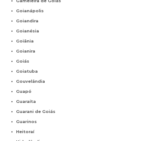
Gameleira de Goiás
Goianápolis
Goiandira
Goianésia
Goiânia
Goianira
Goiás
Goiatuba
Gouvelândia
Guapó
Guaraíta
Guarani de Goiás
Guarinos
Heitoraí