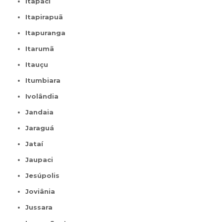
Itapaci
Itapirapuã
Itapuranga
Itarumã
Itauçu
Itumbiara
Ivolândia
Jandaia
Jaraguá
Jataí
Jaupaci
Jesúpolis
Joviânia
Jussara