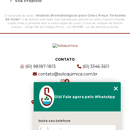
Vila Propício
O conteúdo do texto "
Análises Bromatológicas para Grãos Preço Terezinha
de Goiás
" é de direito reservado. Sua reprodução, parcial ou total, mesmo citando
nossos links, é proibida sem a autorização do autor. Crime de violação de direito
autoral – artigo 184 do Código Penal –
Lei 9610/98 - Lei de direitos autorais
.
CONTATO
(61) 98187-1813
(61) 3346-3611
contato@soloquimica.com.br
ENDEREÇO
Olá! Fale agora pelo WhatsApp
CRS 511 Sul, Bl B, Sl 49 - Asa Sul
Brasília - DF - CEP: 70361-520
Insira seu telefone