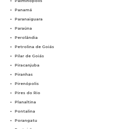
Palminópolis
Panamá
Paranaiguara
Paraúna
Perolândia
Petrolina de Goiás
Pilar de Goiás
Piracanjuba
Piranhas
Pirenópolis
Pires do Rio
Planaltina
Pontalina
Porangatu