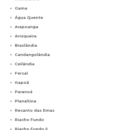
Gama
Água Quente
Arapoanga
Arniqueira
Brazlândia
Candangolândia
Ceilândia
Fercal
Itapoã
Paranoá
Planaltina
Recanto das Emas
Riacho Fundo
Riacho Fundo II