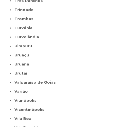
Três Ranchos
Trindade
Trombas
Turvânia
Turvelândia
Uirapuru
Uruaçu
Uruana
Urutaí
Valparaíso de Goiás
Varjão
Vianópolis
Vicentinópolis
Vila Boa