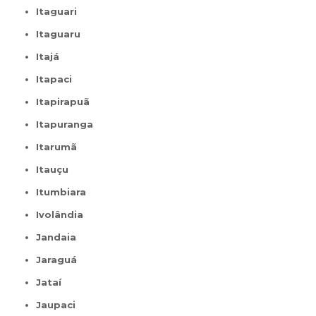
Itaguari
Itaguaru
Itajá
Itapaci
Itapirapuã
Itapuranga
Itarumã
Itauçu
Itumbiara
Ivolândia
Jandaia
Jaraguá
Jataí
Jaupaci