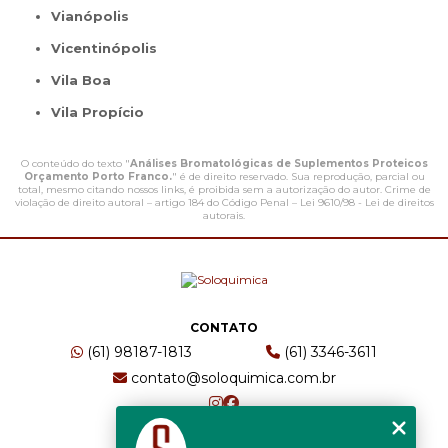
Vianópolis
Vicentinópolis
Vila Boa
Vila Propício
O conteúdo do texto "
Análises Bromatológicas de Suplementos Proteicos
Orçamento Porto Franco.
" é de direito reservado. Sua reprodução, parcial ou
total, mesmo citando nossos links, é proibida sem a autorização do autor. Crime de
violação de direito autoral – artigo 184 do Código Penal –
Lei 9610/98 - Lei de direitos
autorais
.
CONTATO
(61) 98187-1813
(61) 3346-3611
contato@soloquimica.com.br