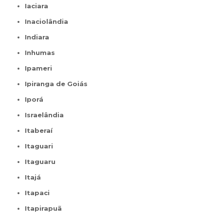
Iaciara
Inaciolândia
Indiara
Inhumas
Ipameri
Ipiranga de Goiás
Iporá
Israelândia
Itaberaí
Itaguari
Itaguaru
Itajá
Itapaci
Itapirapuã