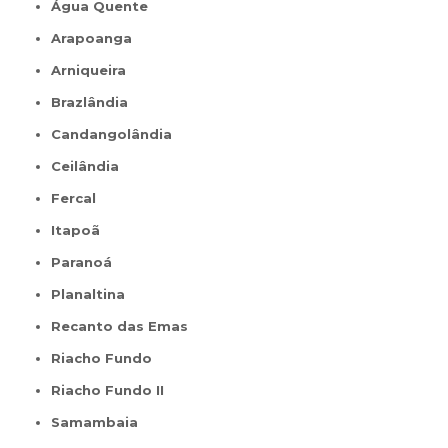
Água Quente
Arapoanga
Arniqueira
Brazlândia
Candangolândia
Ceilândia
Fercal
Itapoã
Paranoá
Planaltina
Recanto das Emas
Riacho Fundo
Riacho Fundo II
Samambaia