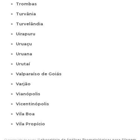
Trombas
Turvânia
Turvelândia
Uirapuru
Uruaçu
Uruana
Urutaí
Valparaíso de Goiás
Varjão
Vianópolis
Vicentinópolis
Vila Boa
Vila Propício
O conteúdo do texto "
Laboratório de Análises Bromatológicas para Silagem