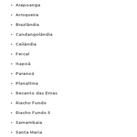
Arapoanga
Arniqueira
Brazlândia
Candangolândia
Ceilândia
Fercal
Itapoã
Paranoá
Planaltina
Recanto das Emas
Riacho Fundo
Riacho Fundo II
Samambaia
Santa Maria