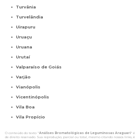
Turvânia
Turvelândia
Uirapuru
Uruaçu
Uruana
Urutaí
Valparaíso de Goiás
Varjão
Vianópolis
Vicentinópolis
Vila Boa
Vila Propício
O conteúdo do texto "
Análises Bromatológicas de Leguminosas Araguari
" é
de direito reservado. Sua reprodução, parcial ou total, mesmo citando nossos links, é