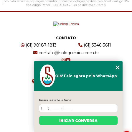
proibida sem a autorização do autor. Crime de violação de direito autoral – artigo 184
do Código Penal –
Lei 9610/98 - Lei de direitos autorais
.
CONTATO
(61) 98187-1813
(61) 3346-3611
contato@soloquimica.com.br
ENDEREÇO
Olá! Fale agora pelo WhatsApp
CRS 511 Sul, Bl B, Sl 49 - Asa Sul
Brasília - DF - CEP: 70361-520
Insira seu telefone
HOME
EMPRESA
INICIAR CONVERSA
SERVIÇOS
BLOG